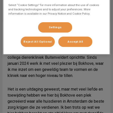
Select “Cookie Settings” for more information about the use of cookies
and tracking technologies and to adjust your preferences. More
information is available in our Privacy Notice and Cookie Policy.
Settings
Nanette
Mijn naam is Nanette en ik heb al meer dan 20 jaar
Reject All Optional
Accept All
ervaring als dierenarts. Mijn avontuur begon in
Amsterdam-Buitenveldert, waar ik samen met een
collega dierenkliniek Buitenveldert oprichtte. Sinds
januari 2024 werk ik met veel plezier bij Bokhove, waar
ik me inzet om een geweldig team te vormen en de
kliniek naar een hoger niveau te tillen.
Het is een uitdaging geweest, maar met veel liefde en
toewijding hebben we hier bij Bokhove een plek
gecreëerd waar alle huisdieren in Amsterdam de beste
zorg krijgen die ze verdienen. Ik ben trots op wat we