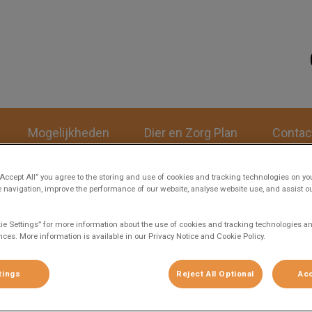
iniek Bokhove & Bouman
Mogelijkheden
Dier en Zorg Plan
Contac
“Accept All” you agree to the storing and use of cookies and tracking technologies on yo
 navigation, improve the performance of our website, analyse website use, and assist 
ie Settings” for more information about the use of cookies and tracking technologies an
nces. More information is available in our Privacy Notice and Cookie Policy.
Mogelijkheden
tings
Reject All Optional
Acc