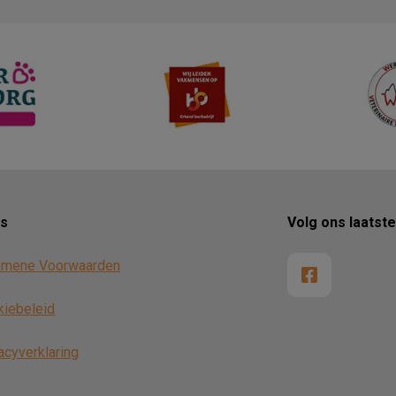
ks
Volg ons laatst
emene Voorwaarden
kiebeleid
acyverklaring