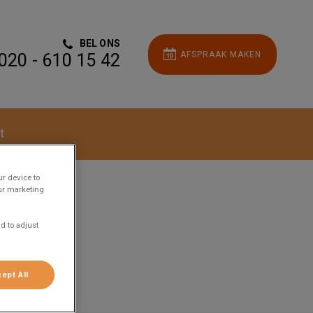
BEL ONS
AFSPRAAK MAKEN
020 - 610 15 42
t
ur device to
our marketing
d to adjust
ept All