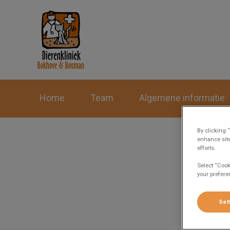
Homepage Dierenkl
Home
Team
Algemene informatie
By clicking 
enhance site
efforts.
Select “Cook
your prefere
Set